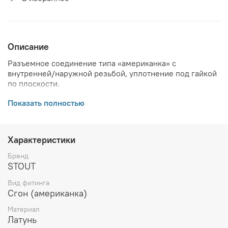
Описание
Разъемное соединение типа «американка» с
внутренней/наружной резьбой, уплотнение под гайкой
по плоскости.
ВНИМАНИЕ! Описание и фото товара, технические
Показать полностью
характеристики, информация о комплекте поставки,
габаритах, внешнем виде и цвете, стране производства
и основываются на последних доступных сведениях от
Характеристики
производителя. Производитель оставляет за собой
право в любой момент без обязательного извещения
Бренд
вносить изменения в дизайн и технические
STOUT
характеристики, не ухудшающие потребительских
Вид фитинга
свойств товара.
Сгон (американка)
Материал
Латунь