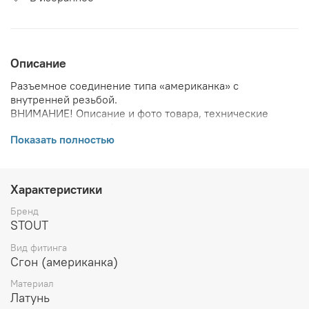
Описание
Разъемное соединение типа «американка» с
внутренней резьбой.
ВНИМАНИЕ! Описание и фото товара, технические
характеристики, информация о комплекте поставки,
Показать полностью
габаритах, внешнем виде и цвете, стране производства
и основываются на последних доступных сведениях от
производителя. Производитель оставляет за собой
право в любой момент без обязательного извещения
Характеристики
вносить изменения в дизайн и технические
характеристики, не ухудшающие потребительских
Бренд
свойств товара.
STOUT
Вид фитинга
Сгон (американка)
Материал
Латунь