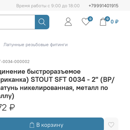
Время работы с 9:00 до 18:00
+79991401915
0
0
0 ₽
Латунные резьбовые фитинги
T-0034-000002
динение быстроразъемое
риканка) STOUT SFT 0034 - 2" (ВР/
латунь никелированная, металл по
ллу)
72 ₽
В корзину