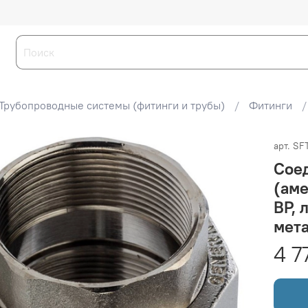
Трубопроводные системы (фитинги и трубы)
Фитинги
арт.
SF
Сое
(аме
ВР, 
мета
4 7