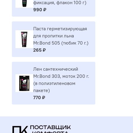
фиксация, флакон 100 г)
990 ₽
Паста герметизирующая
для пропитки льна
Mr.Bond 505 (тюбик 70 г.)
265 ₽
Лен сантехнический
Mr.Bond 303, моток 200 г.
(в полиэтиленовом
пакете)
770 ₽