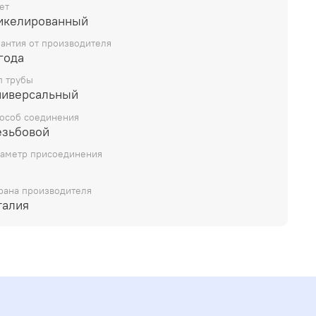
ет
икелированный
рантия от производителя
года
п трубы
ниверсальный
особ соединения
езьбовой
аметр присоединения
рана производителя
талия