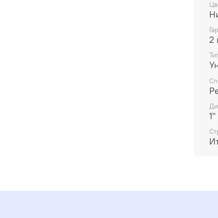
Цв
Н
Га
2 
Ти
У
Сп
Р
Ди
1"
Ст
И