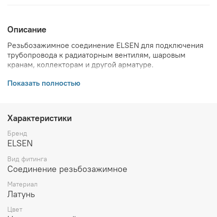
Описание
Резьбозажимное соединение ELSEN для подключения
трубопровода к радиаторным вентилям, шаровым
кранам, коллекторам и другой арматуре.
ВНИМАНИЕ! Описание и фото товара, технические
Показать полностью
характеристики, информация о комплекте поставки,
габаритах, внешнем виде и цвете, стране производства
и основываются на последних доступных сведениях от
Характеристики
производителя. Производитель оставляет за собой
право в любой момент без обязательного извещения
Бренд
вносить изменения в дизайн и технические
ELSEN
характеристики, не ухудшающие потребительских
Вид фитинга
свойств товара.
Соединение резьбозажимное
Материал
Латунь
Цвет