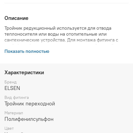
Описание
Тройник редукционный используется для отвода
теплоносителя или воды на отопительные или
сантехнические устройства. Для монтажа фитинга с
трубой необходимо дополнительно приобрести 3
Показать полностью
надвижных гильзы соответствующих диаметров.
ВНИМАНИЕ! Описание и фото товара, технические
характеристики, информация о комплекте поставки,
Характеристики
габаритах, внешнем виде и цвете, стране производства
и основываются на последних доступных сведениях от
Бренд
производителя. Производитель оставляет за собой
ELSEN
право в любой момент без обязательного извещения
Вид фитинга
вносить изменения в дизайн и технические
Тройник переходной
характеристики, не ухудшающие потребительских
свойств товара.
Материал
Полифенилсульфон
Цвет