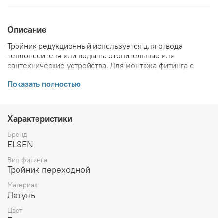
Описание
Тройник редукционный используется для отвода
теплоносителя или воды на отопительные или
сантехнические устройства. Для монтажа фитинга с
трубой необходимо дополнительно приобрести 3
Показать полностью
надвижных гильзы соответствующих диаметров.
ВНИМАНИЕ! Описание и фото товара, технические
характеристики, информация о комплекте поставки,
Характеристики
габаритах, внешнем виде и цвете, стране производства
и основываются на последних доступных сведениях от
Бренд
производителя. Производитель оставляет за собой
ELSEN
право в любой момент без обязательного извещения
Вид фитинга
вносить изменения в дизайн и технические
Тройник переходной
характеристики, не ухудшающие потребительских
свойств товара.
Материал
Латунь
Цвет