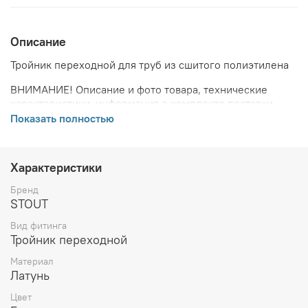
Описание
Тройник переходной для труб из сшитого полиэтилена
ВНИМАНИЕ! Описание и фото товара, технические
характеристики, информация о комплекте поставки,
габаритах, внешнем виде и цвете, стране производства
Показать полностью
и основываются на последних доступных сведениях от
производителя. Производитель оставляет за собой
право в любой момент без обязательного извещения
Характеристики
вносить изменения в дизайн и технические
характеристики, не ухудшающие потребительских
Бренд
свойств товара.
STOUT
Вид фитинга
Тройник переходной
Материал
Латунь
Цвет