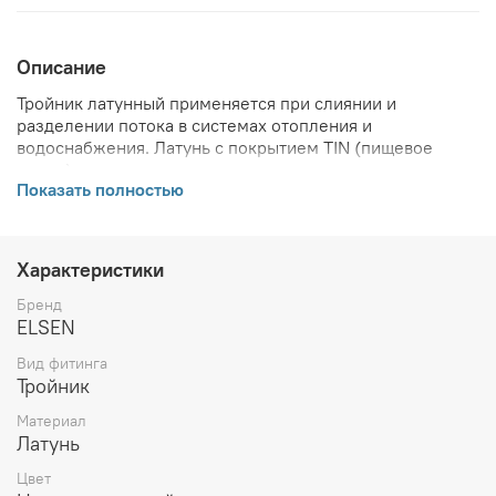
Описание
Тройник латунный применяется при слиянии и
разделении потока в системах отопления и
водоснабжения. Латунь с покрытием TIN (пищевое
олово).
Показать полностью
ВНИМАНИЕ! Описание и фото товара, технические
характеристики, информация о комплекте поставки,
габаритах, внешнем виде и цвете, стране производства
Характеристики
и основываются на последних доступных сведениях от
производителя. Производитель оставляет за собой
Бренд
право в любой момент без обязательного извещения
ELSEN
вносить изменения в дизайн и технические
Вид фитинга
характеристики, не ухудшающие потребительских
Тройник
свойств товара.
Материал
Латунь
Цвет