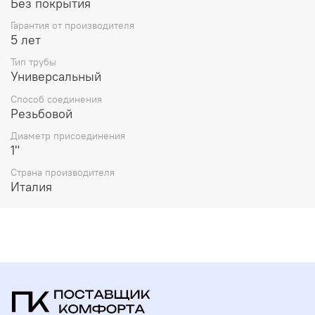
свойств товара.
Без покрытия
Гарантия от производителя
5 лет
Тип трубы
Универсальный
Способ соединения
Резьбовой
Диаметр присоединения
1"
Страна производителя
Италия