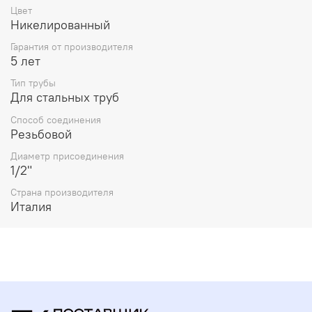
характеристики, не ухудшающие потребительских
Цвет
свойств товара.
Никелированный
Гарантия от производителя
5 лет
Тип трубы
Для стальных труб
Способ соединения
Резьбовой
Диаметр присоединения
1/2"
Страна производителя
Италия