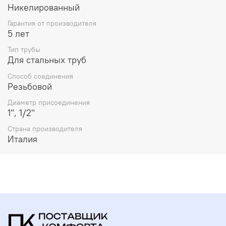
Никелированный
свойств товара.
Гарантия от производителя
5 лет
Тип трубы
Для стальных труб
Способ соединения
Резьбовой
Диаметр присоединения
1", 1/2"
Страна производителя
Италия