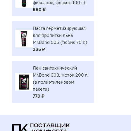
фиксация, флакон 100 г)
990 ₽
Паста герметизирующая
для пропитки льна
Mr.Bond 505 (тюбик 70 г.)
265 ₽
Лен сантехнический
Mr.Bond 303, моток 200 г.
(в полиэтиленовом
пакете)
770 ₽