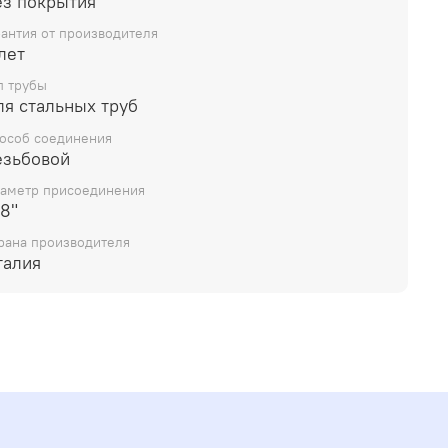
ез покрытия
ения в дизайн и технические характеристики, не
ающие потребительских свойств товара.
рантия от производителя
лет
п трубы
ля стальных труб
особ соединения
езьбовой
аметр присоединения
8"
рана производителя
талия