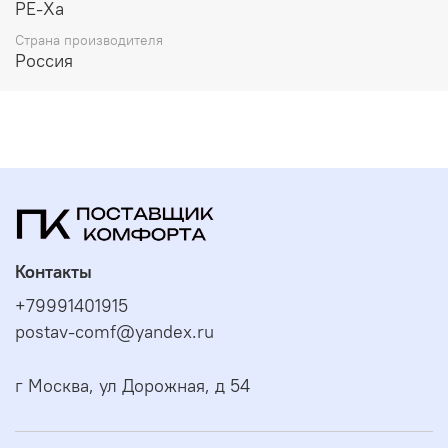
PE-Xa
свойств товара.
Страна производителя
Россия
Контакты
+79991401915
postav-comf@yandex.ru
г Москва, ул Дорожная, д 54