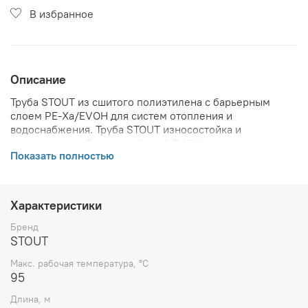
В избранное
Описание
Труба STOUT из сшитого полиэтилена с барьерным
слоем PE-Xa/EVOH для систем отопления и
водоснабжения. Труба STOUT износостойка и
неприхотлива. Барьерный слой EVOH препятствует
Показать полностью
проникновению кислорода в систему трубопровода. Не
подвержена действию коррозии. Внутренний слой
трубы устойчив к истиранию. Идеально гладкая
внутренняя поверхность стенки не способствует
Характеристики
отложению солей жесткости, накипи, окалины и т.д.
Бренд
Трубы из сшитого полиэтилена (в отличие от
STOUT
металлических) обладают звукопоглощающими
Макс. рабочая температура, °С
свойствами.
95
Преимущества труб STOUT PEX-A
Длина, м
• Большая гибкость.