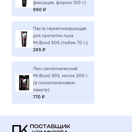
фиксация, флакон 100 г)
990 ₽
Паста герметизирующая
для пропитки льна
Mr.Bond 505 (тюбик 70 г.)
265 ₽
Лен сантехнический
Mr.Bond 303, моток 200 г.
(в полиэтиленовом
пакете)
770 ₽