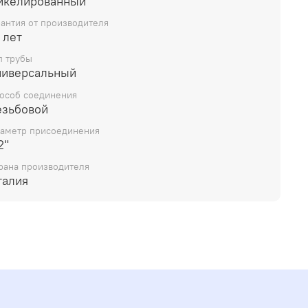
икелированный
рантия от производителя
 лет
п трубы
ниверсальный
особ соединения
езьбовой
аметр присоединения
2"
рана производителя
талия