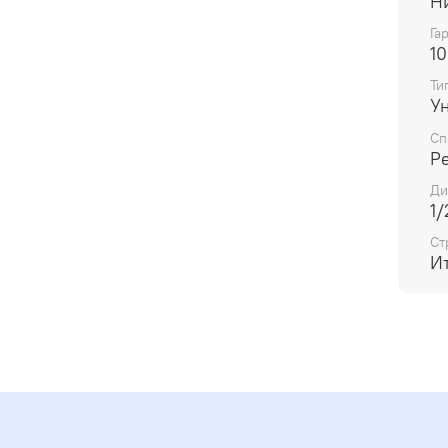
Н
Га
10
Ти
У
Сп
Р
Ди
1/
Ст
И