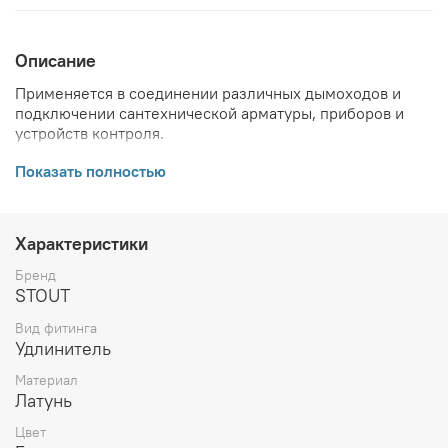
Описание
Применяется в соединении различных дымоходов и
подключении сантехнической арматуры, приборов и
устройств контроля.
ВНИМАНИЕ! Описание и фото товара, технические
Показать полностью
характеристики, информация о комплекте поставки,
габаритах, внешнем виде и цвете, стране производства
и основываются на последних доступных сведениях от
Характеристики
производителя. Производитель оставляет за собой
право в любой момент без обязательного извещения
Бренд
вносить изменения в дизайн и технические
STOUT
характеристики, не ухудшающие потребительских
Вид фитинга
свойств товара.
Удлинитель
Материал
Латунь
Цвет