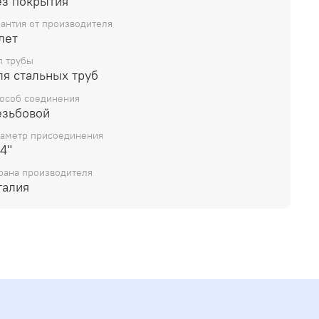
ез покрытия
рантия от производителя
лет
п трубы
ля стальных труб
особ соединения
езьбовой
аметр присоединения
4"
рана производителя
талия