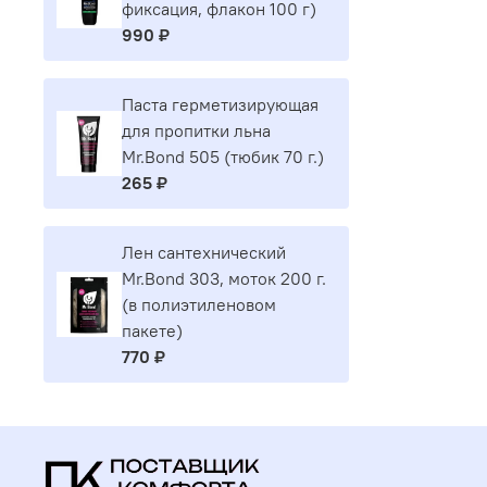
фиксация, флакон 100 г)
990 ₽
Паста герметизирующая
для пропитки льна
Mr.Bond 505 (тюбик 70 г.)
265 ₽
Лен сантехнический
Mr.Bond 303, моток 200 г.
(в полиэтиленовом
пакете)
770 ₽