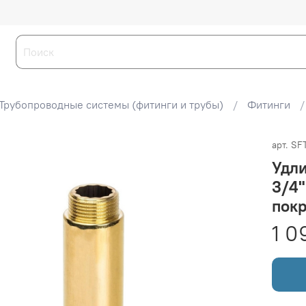
Трубопроводные системы (фитинги и трубы)
Фитинги
арт.
SF
Удли
3/4"
пок
1 0