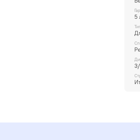
Б
Га
5 
Ти
Д
Сп
Р
Ди
3/
Ст
И