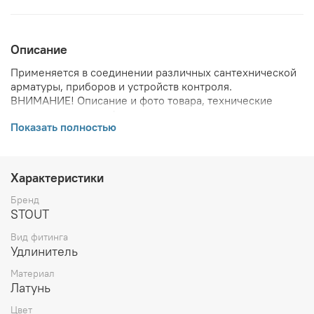
Описание
Применяется в соединении различных сантехнической
арматуры, приборов и устройств контроля.
ВНИМАНИЕ! Описание и фото товара, технические
характеристики, информация о комплекте поставки,
Показать полностью
габаритах, внешнем виде и цвете, стране производства
и основываются на последних доступных сведениях от
производителя. Производитель оставляет за собой
право в любой момент без обязательного извещения
Характеристики
вносить изменения в дизайн и технические
характеристики, не ухудшающие потребительских
Бренд
свойств товара.
STOUT
Вид фитинга
Удлинитель
Материал
Латунь
Цвет