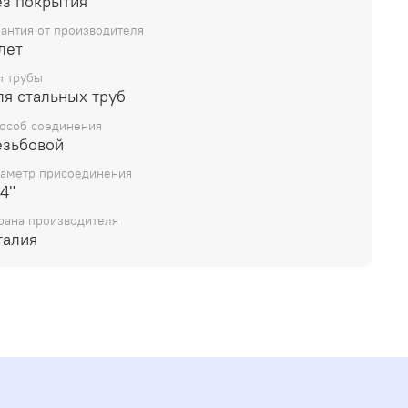
ез покрытия
рантия от производителя
лет
п трубы
ля стальных труб
особ соединения
езьбовой
аметр присоединения
4"
рана производителя
талия