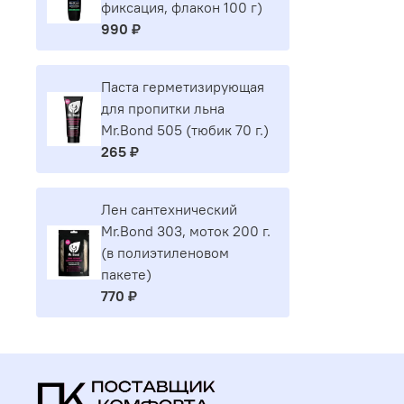
фиксация, флакон 100 г)
990 ₽
Паста герметизирующая
для пропитки льна
Mr.Bond 505 (тюбик 70 г.)
265 ₽
Лен сантехнический
Mr.Bond 303, моток 200 г.
(в полиэтиленовом
пакете)
770 ₽