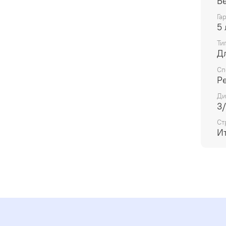
Б
Га
5 
Ти
Д
Сп
Р
Ди
3/
Ст
И