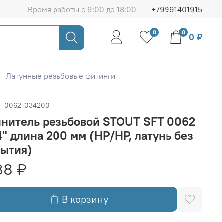
Время работы с 9:00 до 18:00
+79991401915
0
0
0 ₽
Латунные резьбовые фитинги
T-0062-034200
инитель резьбовой STOUT SFT 0062
4" длина 200 мм (НР/НР, латунь без
рытия)
88 ₽
В корзину