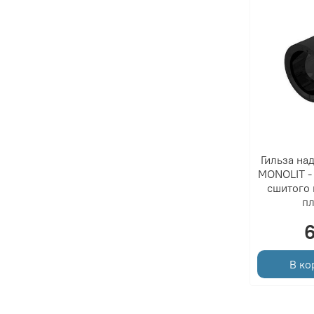
Гильза на
MONOLIT - 
сшитого 
пл
В ко