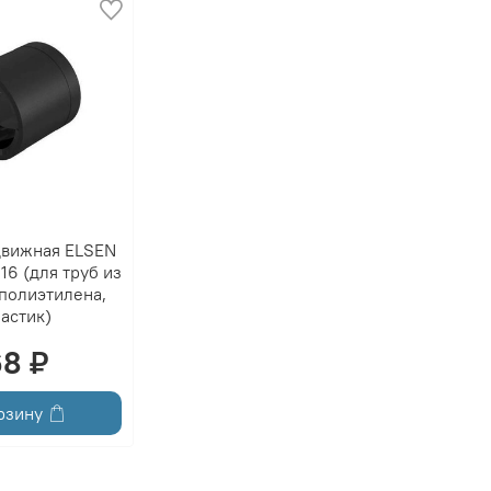
движная ELSEN
16 (для труб из
полиэтилена,
астик)
68 ₽
рзину