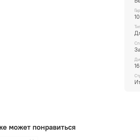
Б
Га
10
Ти
Д
Сп
З
Ди
16
Ст
И
же может понравиться