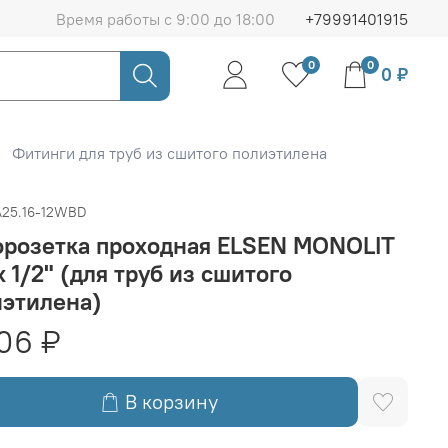
Время работы с 9:00 до 18:00
+79991401915
0
0
0 ₽
Фитинги для труб из сшитого полиэтилена
A25.16-12WBD
орозетка проходная ELSEN MONOLIT
 x 1/2" (для труб из сшитого
иэтилена)
06 ₽
В корзину