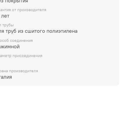
ез покрытия
рантия от производителя
 лет
п трубы
ля труб из сшитого полиэтилена
особ соединения
ажимной
аметр присоединения
рана производителя
талия