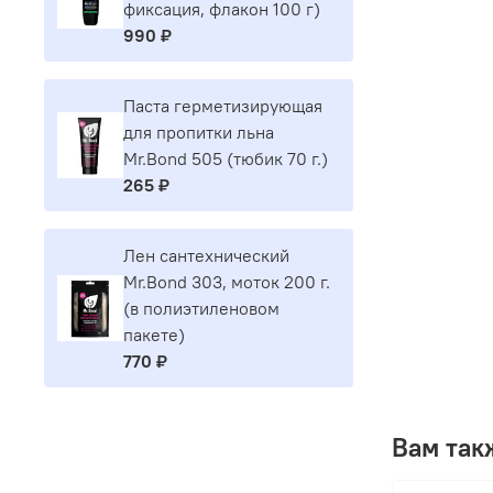
фиксация, флакон 100 г)
990 ₽
Паста герметизирующая
для пропитки льна
Mr.Bond 505 (тюбик 70 г.)
265 ₽
Лен сантехнический
Mr.Bond 303, моток 200 г.
(в полиэтиленовом
пакете)
770 ₽
Вам так