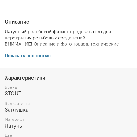
Описание
Латунный резьбовой фитинг предназначен для
перекрытия резьбовых соединений.
ВНИМАНИЕ! Описание и фото товара, технические
характеристики, информация о комплекте поставки,
Показать полностью
габаритах, внешнем виде и цвете, стране производства
и основываются на последних доступных сведениях от
производителя. Производитель оставляет за собой
право в любой момент без обязательного извещения
Характеристики
вносить изменения в дизайн и технические
характеристики, не ухудшающие потребительских
Бренд
свойств товара.
STOUT
Вид фитинга
Заглушка
Материал
Латунь
Цвет