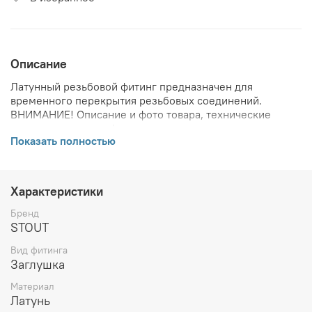
Описание
Латунный резьбовой фитинг предназначен для
временного перекрытия резьбовых соединений.
ВНИМАНИЕ! Описание и фото товара, технические
характеристики, информация о комплекте поставки,
Показать полностью
габаритах, внешнем виде и цвете, стране производства
и основываются на последних доступных сведениях от
производителя. Производитель оставляет за собой
право в любой момент без обязательного извещения
Характеристики
вносить изменения в дизайн и технические
характеристики, не ухудшающие потребительских
Бренд
свойств товара.
STOUT
Вид фитинга
Заглушка
Материал
Латунь