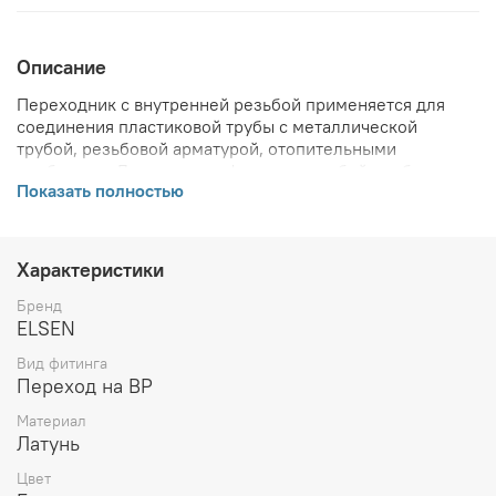
Описание
Переходник с внутренней резьбой применяется для
соединения пластиковой трубы с металлической
трубой, резьбовой арматурой, отопительными
приборами. Для монтажа фитинга с трубой необходимо
Показать полностью
дополнительно приобрести 1 надвижную гильзу
соответствующего диаметра.
ВНИМАНИЕ! Описание и фото товара, технические
Характеристики
характеристики, информация о комплекте поставки,
габаритах, внешнем виде и цвете, стране производства
Бренд
и основываются на последних доступных сведениях от
ELSEN
производителя. Производитель оставляет за собой
Вид фитинга
право в любой момент без обязательного извещения
Переход на ВР
вносить изменения в дизайн и технические
характеристики, не ухудшающие потребительских
Материал
свойств товара.
Латунь
Цвет