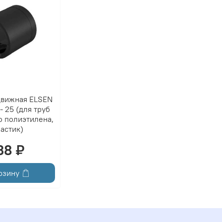
движная ELSEN
 25 (для труб
о полиэтилена,
астик)
38 ₽
рзину