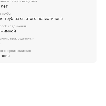
рантия от производителя
 лет
п трубы
ля труб из сшитого полиэтилена
особ соединения
ажимной
аметр присоединения
5
рана производителя
талия