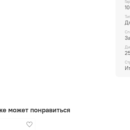
Га
10
Ти
Д
Сп
З
Ди
2
Ст
И
же может понравиться