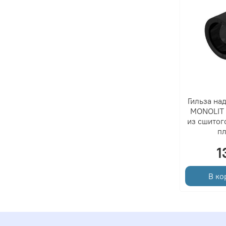
Гильза на
MONOLIT -
из сшитог
пл
1
В ко