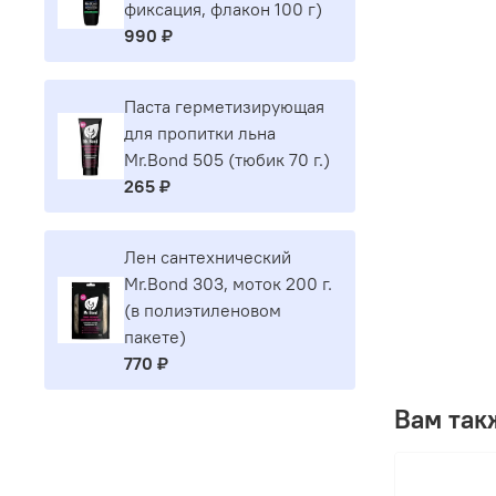
фиксация, флакон 100 г)
990 ₽
Паста герметизирующая
для пропитки льна
Mr.Bond 505 (тюбик 70 г.)
265 ₽
Лен сантехнический
Mr.Bond 303, моток 200 г.
(в полиэтиленовом
пакете)
770 ₽
Вам так